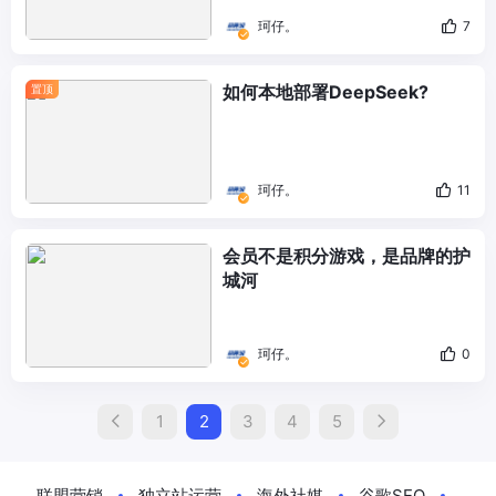
珂仔。
7
如何本地部署DeepSeek?
置顶
珂仔。
11
会员不是积分游戏，是品牌的护
城河
珂仔。
0
1
2
3
4
5
联盟营销
独立站运营
海外社媒
谷歌SEO