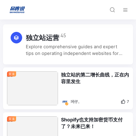
45
独立站运营
Explore comprehensive guides and expert
tips on operating independent websites for
cross-border e-commerce. From website
design and user experience optimization to
payment integration and logistics solutions,
独立站的第二增长曲线，正在内
置顶
we cover everything you need to build and
容里发生
grow a successful global e-commerce
website.
珂仔。
7
Shopify也支持加密货币支付
置顶
了？未来已来！