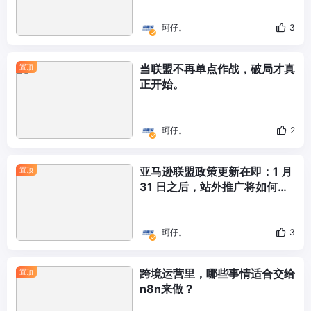
珂仔。
3
当联盟不再单点作战，破局才真
置顶
正开始。
珂仔。
2
亚马逊联盟政策更新在即：1 月
置顶
31 日之后，站外推广将如何变
化
珂仔。
3
跨境运营里，哪些事情适合交给
置顶
n8n来做？