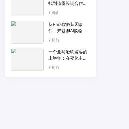
找到值得长期合作的
联盟客？
1 周前
从Phia虚假归因事
件，来聊聊AI购物助
手背后的联盟佣金争
2 周前
议
一个亚马逊联盟客的
上半年：在变化中突
围。
3 周前