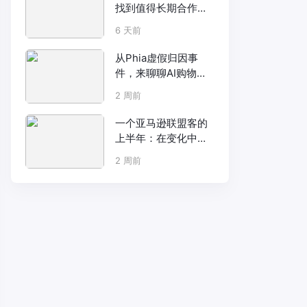
找到值得长期合作的
联盟客？
6 天前
从Phia虚假归因事
件，来聊聊AI购物助
手背后的联盟佣金争
2 周前
议
一个亚马逊联盟客的
上半年：在变化中突
围。
2 周前